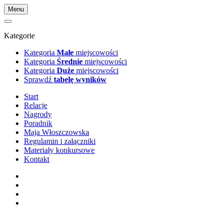
Menu
Kategorie
Kategoria
Małe
miejscowości
Kategoria
Średnie
miejscowości
Kategoria
Duże
miejscowości
Sprawdź
tabelę wyników
Start
Relacje
Nagrody
Poradnik
Maja Włoszczowska
Regulamin i załączniki
Materiały konkursowe
Kontakt